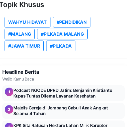
Topik Khusus
WAHYU HIDAYAT
#PENDIDIKAN
#MALANG
#PILKADA MALANG
#JAWA TIMUR
#PILKADA
Headline Berita
Wajib Kamu Baca
Podcast NGODE DPRD Jatim: Benjamin Kristianto
1
Kupas Tuntas Dilema Layanan Kesehatan
Majelis Gereja di Jombang Cabuli Anak Angkat
2
Selama 4 Tahun
KPK Sita Ratusan Hektare Lahan Milik Koruptor
3