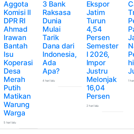
Aggota
3 Bank
Ekspor
C
Komisi II
Raksasa
Jatim
Tr
DPR RI
Dunia
Turun
P
Ahmad
Mulai
4,54
P
Irawan
Tarik
Persen
Ja
Bantah
Dana dari
Semester
N
Isu
Indonesia,
I 2026,
P
Koperasi
Ada
Impor
h
Desa
Apa?
Justru
J
Merah
Melonjak
4 hari lalu
1 har
Putih
16,04
Matikan
Persen
Warung
2 hari lalu
Warga
5 hari lalu