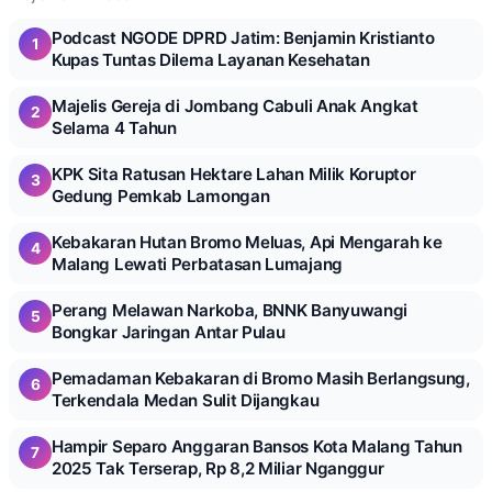
Podcast NGODE DPRD Jatim: Benjamin Kristianto
1
Kupas Tuntas Dilema Layanan Kesehatan
Majelis Gereja di Jombang Cabuli Anak Angkat
2
Selama 4 Tahun
KPK Sita Ratusan Hektare Lahan Milik Koruptor
3
Gedung Pemkab Lamongan
Kebakaran Hutan Bromo Meluas, Api Mengarah ke
4
Malang Lewati Perbatasan Lumajang
Perang Melawan Narkoba, BNNK Banyuwangi
5
Bongkar Jaringan Antar Pulau
Pemadaman Kebakaran di Bromo Masih Berlangsung,
6
Terkendala Medan Sulit Dijangkau
Hampir Separo Anggaran Bansos Kota Malang Tahun
7
2025 Tak Terserap, Rp 8,2 Miliar Nganggur