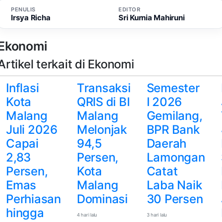
PENULIS
EDITOR
Irsya Richa
Sri Kurnia Mahiruni
Ekonomi
Artikel terkait di Ekonomi
Inflasi
Transaksi
Semester
Kota
QRIS di BI
I 2026
Malang
Malang
Gemilang,
Juli 2026
Melonjak
BPR Bank
Capai
94,5
Daerah
2,83
Persen,
Lamongan
Persen,
Kota
Catat
Emas
Malang
Laba Naik
Perhiasan
Dominasi
30 Persen
hingga
4 hari lalu
3 hari lalu