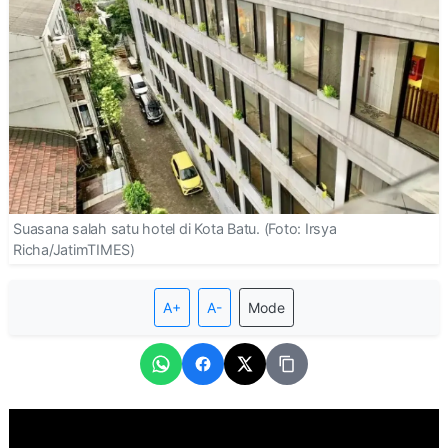
Suasana salah satu hotel di Kota Batu. (Foto: Irsya
Richa/JatimTIMES)
A+
A-
Mode