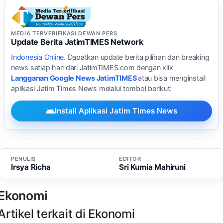
MEDIA TERVERIFIKASI DEWAN PERS
Update Berita JatimTIMES Network
Indonesia Online
. Dapatkan update berita pilihan dan breaking
news setiap hari dari JatimTIMES.com dengan klik
Langganan Google News JatimTIMES
atau bisa menginstall
aplikasi Jatim Times News melalui tombol berikut:
Install Aplikasi Jatim Times News
PENULIS
EDITOR
Irsya Richa
Sri Kurnia Mahiruni
Ekonomi
Artikel terkait di Ekonomi