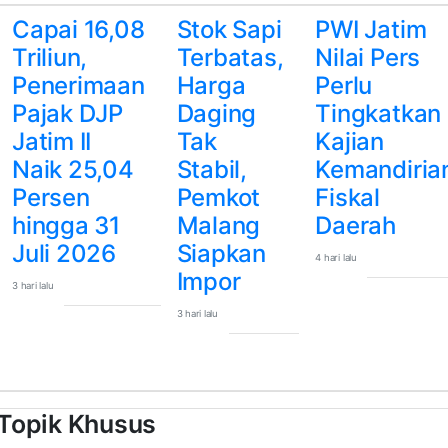
Capai 16,08
Stok Sapi
PWI Jatim
Triliun,
Terbatas,
Nilai Pers
Penerimaan
Harga
Perlu
Pajak DJP
Daging
Tingkatkan
Jatim II
Tak
Kajian
Naik 25,04
Stabil,
Kemandiria
Persen
Pemkot
Fiskal
hingga 31
Malang
Daerah
Juli 2026
Siapkan
4 hari lalu
Impor
3 hari lalu
3 hari lalu
Topik Khusus