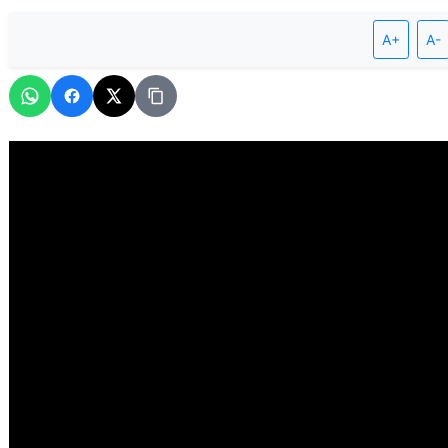
A+
A-