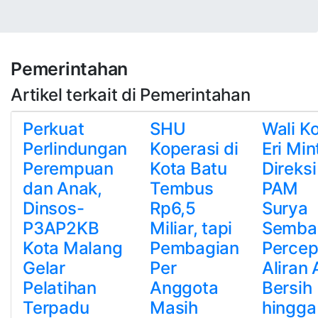
Pemerintahan
Artikel terkait di Pemerintahan
Perkuat
SHU
Wali K
Perlindungan
Koperasi di
Eri Min
Perempuan
Kota Batu
Direksi
dan Anak,
Tembus
PAM
Dinsos-
Rp6,5
Surya
P3AP2KB
Miliar, tapi
Semba
Kota Malang
Pembagian
Percep
Gelar
Per
Aliran 
Pelatihan
Anggota
Bersih
Terpadu
Masih
hingga