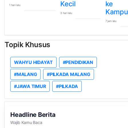
Kecil
ke
1 hari lalu
Kampu
3 hari lalu
7 jam lalu
Topik Khusus
WAHYU HIDAYAT
#PENDIDIKAN
#MALANG
#PILKADA MALANG
#JAWA TIMUR
#PILKADA
Headline Berita
Wajib Kamu Baca