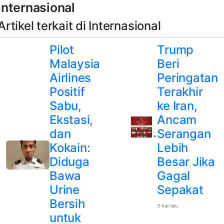
Internasional
Artikel terkait di Internasional
Pilot
Trump
Malaysia
Beri
Airlines
Peringatan
Positif
Terakhir
Sabu,
ke Iran,
Ekstasi,
Ancam
dan
Serangan
Kokain:
Lebih
Diduga
Besar Jika
Bawa
Gagal
Urine
Sepakat
Bersih
3 hari lalu
untuk