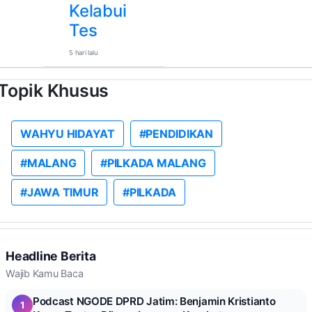
Kelabui
Tes
5 hari lalu
Topik Khusus
WAHYU HIDAYAT
#PENDIDIKAN
#MALANG
#PILKADA MALANG
#JAWA TIMUR
#PILKADA
Headline Berita
Wajib Kamu Baca
Podcast NGODE DPRD Jatim: Benjamin Kristianto
1