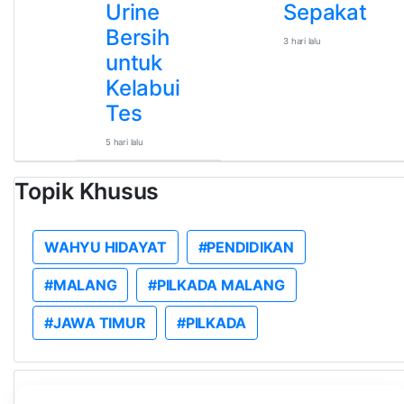
Urine
Sepakat
Bersih
3 hari lalu
untuk
Kelabui
Tes
5 hari lalu
Topik Khusus
WAHYU HIDAYAT
#PENDIDIKAN
#MALANG
#PILKADA MALANG
#JAWA TIMUR
#PILKADA