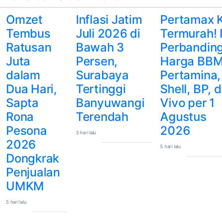
Omzet
Inflasi Jatim
Pertamax K
Tembus
Juli 2026 di
Termurah! I
Ratusan
Bawah 3
Perbandin
Juta
Persen,
Harga BB
dalam
Surabaya
Pertamina,
Dua Hari,
Tertinggi
Shell, BP, 
Sapta
Banyuwangi
Vivo per 1
Rona
Terendah
Agustus
Pesona
2026
3 hari lalu
2026
5 hari lalu
Dongkrak
Penjualan
UMKM
5 hari lalu