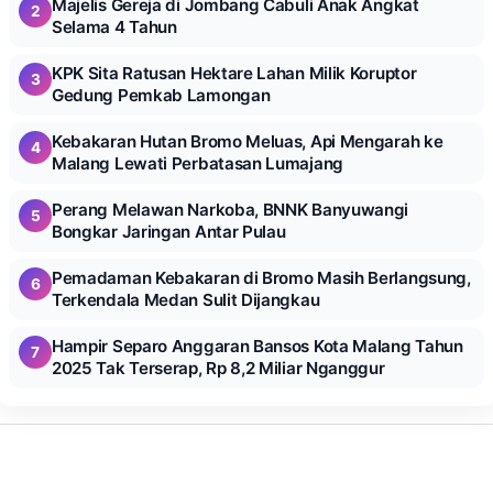
Majelis Gereja di Jombang Cabuli Anak Angkat
2
Selama 4 Tahun
KPK Sita Ratusan Hektare Lahan Milik Koruptor
3
Gedung Pemkab Lamongan
Kebakaran Hutan Bromo Meluas, Api Mengarah ke
4
Malang Lewati Perbatasan Lumajang
Perang Melawan Narkoba, BNNK Banyuwangi
5
Bongkar Jaringan Antar Pulau
Pemadaman Kebakaran di Bromo Masih Berlangsung,
6
Terkendala Medan Sulit Dijangkau
Hampir Separo Anggaran Bansos Kota Malang Tahun
7
2025 Tak Terserap, Rp 8,2 Miliar Nganggur