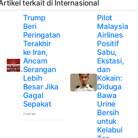
Artikel terkait di Internasional
Trump
Pilot
Beri
Malaysia
Peringatan
Airlines
Terakhir
Positif
ke Iran,
Sabu,
Ancam
Ekstasi,
Serangan
dan
Lebih
Kokain:
Besar Jika
Diduga
Gagal
Bawa
Sepakat
Urine
Bersih
2 hari lalu
untuk
Kelabui