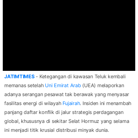
JATIMTIMES
- Ketegangan di kawasan Teluk kembali
memanas setelah
Uni Emirat Arab
(UEA) melaporkan
adanya serangan pesawat tak berawak yang menyasar
fasilitas energi di wilayah
Fujairah
. Insiden ini menambah
panjang daftar konflik di jalur strategis perdagangan
global, khususnya di sekitar Selat Hormuz yang selama
ini menjadi titik krusial distribusi minyak dunia.