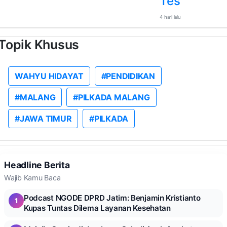
Tes
4 hari lalu
Topik Khusus
WAHYU HIDAYAT
#PENDIDIKAN
#MALANG
#PILKADA MALANG
#JAWA TIMUR
#PILKADA
Headline Berita
Wajib Kamu Baca
Podcast NGODE DPRD Jatim: Benjamin Kristianto
1
Kupas Tuntas Dilema Layanan Kesehatan