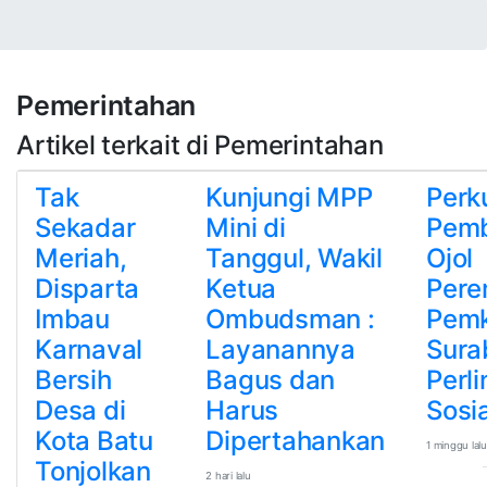
Pemerintahan
Artikel terkait di Pemerintahan
Tak
Kunjungi MPP
Perk
Sekadar
Mini di
Pem
Meriah,
Tanggul, Wakil
Ojol
Disparta
Ketua
Pere
Imbau
Ombudsman :
Pemk
Karnaval
Layanannya
Sura
Bersih
Bagus dan
Perl
Desa di
Harus
Sosia
Kota Batu
Dipertahankan
1 minggu lalu
Tonjolkan
2 hari lalu