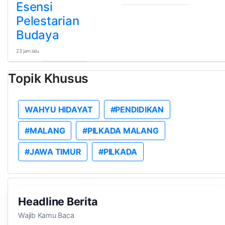
Esensi
Pelestarian
Budaya
23 jam lalu
Topik Khusus
WAHYU HIDAYAT
#PENDIDIKAN
#MALANG
#PILKADA MALANG
#JAWA TIMUR
#PILKADA
Headline Berita
Wajib Kamu Baca