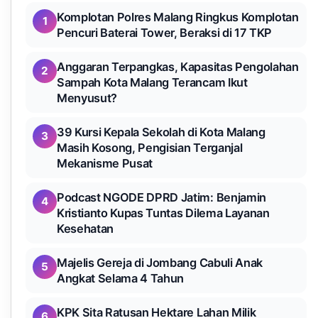
Komplotan Polres Malang Ringkus Komplotan
1
Pencuri Baterai Tower, Beraksi di 17 TKP
Anggaran Terpangkas, Kapasitas Pengolahan
2
Sampah Kota Malang Terancam Ikut
Menyusut?
39 Kursi Kepala Sekolah di Kota Malang
3
Masih Kosong, Pengisian Terganjal
Mekanisme Pusat
Podcast NGODE DPRD Jatim: Benjamin
4
Kristianto Kupas Tuntas Dilema Layanan
Kesehatan
Majelis Gereja di Jombang Cabuli Anak
5
Angkat Selama 4 Tahun
KPK Sita Ratusan Hektare Lahan Milik
6