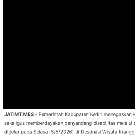
JATIMTIMES
- Pemerintah Kabupaten Kediri menegaskan 
sekaligus memberdayakan penyandang disabilitas melalui s
digelar pada Selasa (5/5/2026) di Destinasi Wisata Kran