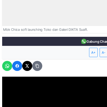
Mbk Chica soft launching Toko dan Galeri DIKTA SuaR.
Gabung Cha
A+
A-