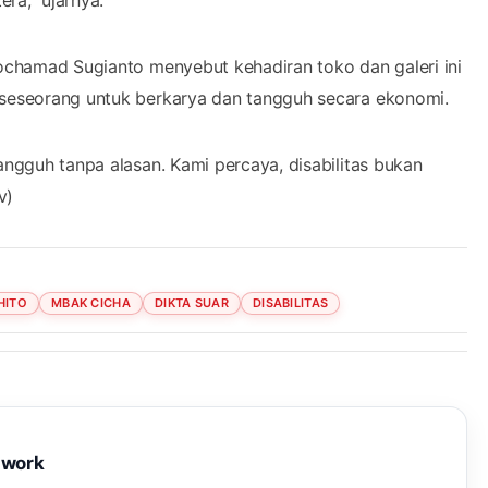
ra,” ujarnya.
Mochamad Sugianto menyebut kehadiran toko dan galeri ini
i seseorang untuk berkarya dan tangguh secara ekonomi.
angguh tanpa alasan. Kami percaya, disabilitas bukan
v)
HITO
MBAK CICHA
DIKTA SUAR
DISABILITAS
twork