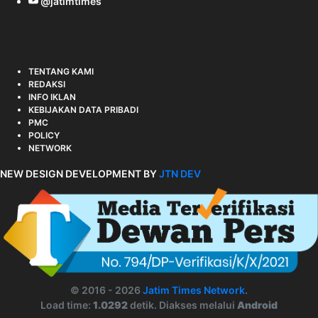
@jatimtimes
TENTANG KAMI
REDAKSI
INFO IKLAN
KEBIJAKAN DATA PRIBADI
PMC
POLICY
NETWORK
NEW DESIGN DEVELOPMENT BY
JTN DEV
© 2016 - 2026
Jatim Times Network
.
Load time:
1.0292
detik. Diakses melalui
Android