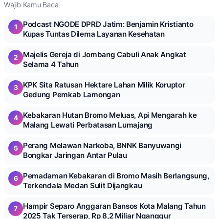
Wajib Kamu Baca
Podcast NGODE DPRD Jatim: Benjamin Kristianto
1
Kupas Tuntas Dilema Layanan Kesehatan
Majelis Gereja di Jombang Cabuli Anak Angkat
2
Selama 4 Tahun
KPK Sita Ratusan Hektare Lahan Milik Koruptor
3
Gedung Pemkab Lamongan
Kebakaran Hutan Bromo Meluas, Api Mengarah ke
4
Malang Lewati Perbatasan Lumajang
Perang Melawan Narkoba, BNNK Banyuwangi
5
Bongkar Jaringan Antar Pulau
Pemadaman Kebakaran di Bromo Masih Berlangsung,
6
Terkendala Medan Sulit Dijangkau
Hampir Separo Anggaran Bansos Kota Malang Tahun
7
2025 Tak Terserap, Rp 8,2 Miliar Nganggur