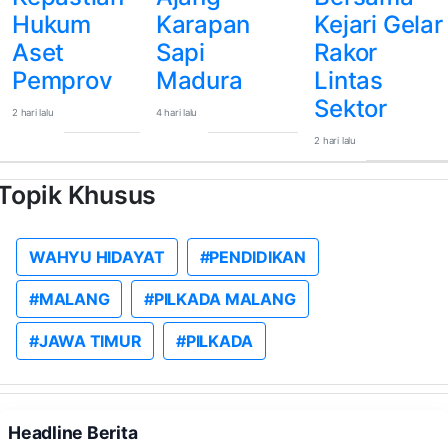
Hukum
Karapan
Kejari Gelar
Aset
Sapi
Rakor
Pemprov
Madura
Lintas
Sektor
2 hari lalu
4 hari lalu
2 hari lalu
Topik Khusus
WAHYU HIDAYAT
#PENDIDIKAN
#MALANG
#PILKADA MALANG
#JAWA TIMUR
#PILKADA
Headline Berita