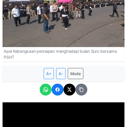
Apel Kebangsaan persiapan menghadapi bulan Suro bersama
PSHT
A+
A-
Mode