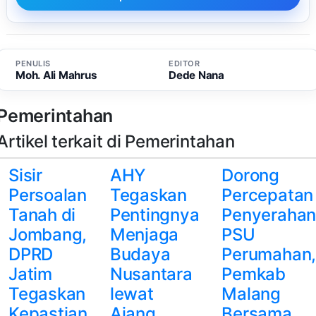
PENULIS
EDITOR
Moh. Ali Mahrus
Dede Nana
Pemerintahan
Artikel terkait di Pemerintahan
Sisir
AHY
Dorong
Persoalan
Tegaskan
Percepatan
Tanah di
Pentingnya
Penyeraha
Jombang,
Menjaga
PSU
DPRD
Budaya
Perumahan
Jatim
Nusantara
Pemkab
Tegaskan
lewat
Malang
Kepastian
Ajang
Bersama