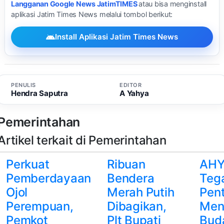
Langganan Google News JatimTIMES
atau bisa menginstall
aplikasi Jatim Times News melalui tombol berikut:
Install Aplikasi Jatim Times News
PENULIS
EDITOR
Hendra Saputra
A Yahya
Pemerintahan
Artikel terkait di Pemerintahan
Perkuat
Ribuan
AH
Pemberdayaan
Bendera
Teg
Ojol
Merah Putih
Pen
Perempuan,
Dibagikan,
Men
Pemkot
Plt Bupati
Bud