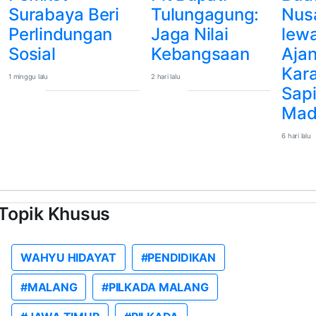
Surabaya Beri
Tulungagung:
Nus
Perlindungan
Jaga Nilai
lew
Sosial
Kebangsaan
Aja
Kar
1 minggu lalu
2 hari lalu
Sap
Mad
6 hari lalu
Topik Khusus
WAHYU HIDAYAT
#PENDIDIKAN
#MALANG
#PILKADA MALANG