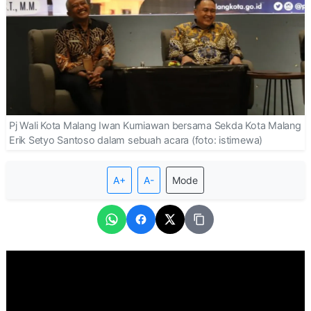
Pj Wali Kota Malang Iwan Kurniawan bersama Sekda Kota Malang
Erik Setyo Santoso dalam sebuah acara (foto: istimewa)
A+
A-
Mode