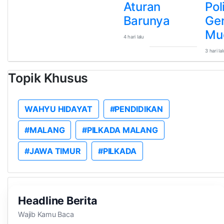
Aturan
Pol
Barunya
Gen
Mu
4 hari lalu
3 hari lal
Topik Khusus
WAHYU HIDAYAT
#PENDIDIKAN
#MALANG
#PILKADA MALANG
#JAWA TIMUR
#PILKADA
Headline Berita
Wajib Kamu Baca