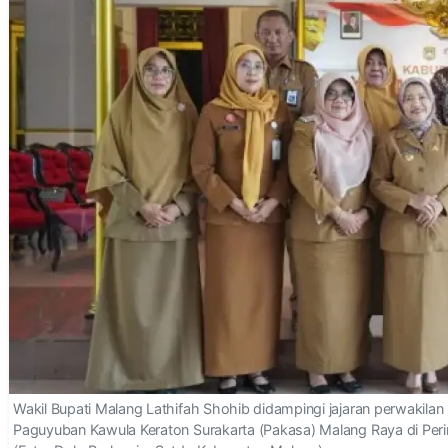
Wakil Bupati Malang Lathifah Shohib didampingi jajaran perwakil
Paguyuban Kawula Keraton Surakarta (Pakasa) Malang Raya di Per