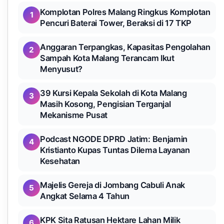
Komplotan Polres Malang Ringkus Komplotan
1
Pencuri Baterai Tower, Beraksi di 17 TKP
Anggaran Terpangkas, Kapasitas Pengolahan
2
Sampah Kota Malang Terancam Ikut
Menyusut?
39 Kursi Kepala Sekolah di Kota Malang
3
Masih Kosong, Pengisian Terganjal
Mekanisme Pusat
Podcast NGODE DPRD Jatim: Benjamin
4
Kristianto Kupas Tuntas Dilema Layanan
Kesehatan
Majelis Gereja di Jombang Cabuli Anak
5
Angkat Selama 4 Tahun
KPK Sita Ratusan Hektare Lahan Milik
6