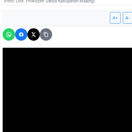
(Foto: Dok. Prokopim Setda Kabupaten Malang)
A+
A-