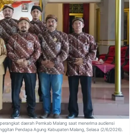
an perangkat daerah Pemkab Malang saat menerima audiensi
inggitan Pendapa Agung Kabupaten Malang, Selasa (2/6/2026).