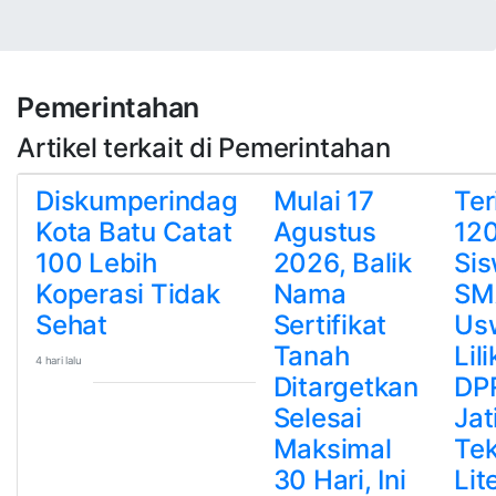
Pemerintahan
Artikel terkait di Pemerintahan
Diskumperindag
Mulai 17
Te
Kota Batu Catat
Agustus
12
100 Lebih
2026, Balik
Si
Koperasi Tidak
Nama
SM
Sehat
Sertifikat
Us
Tanah
Lili
4 hari lalu
Ditargetkan
DP
Selesai
Jat
Maksimal
Te
30 Hari, Ini
Lit