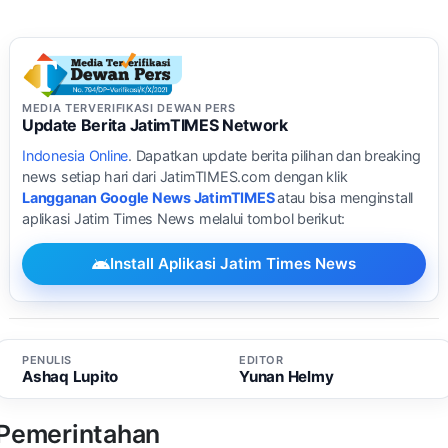
MEDIA TERVERIFIKASI DEWAN PERS
Update Berita JatimTIMES Network
Indonesia Online
. Dapatkan update berita pilihan dan breaking
news setiap hari dari JatimTIMES.com dengan klik
Langganan Google News JatimTIMES
atau bisa menginstall
aplikasi Jatim Times News melalui tombol berikut:
Install Aplikasi Jatim Times News
PENULIS
EDITOR
Ashaq Lupito
Yunan Helmy
Pemerintahan