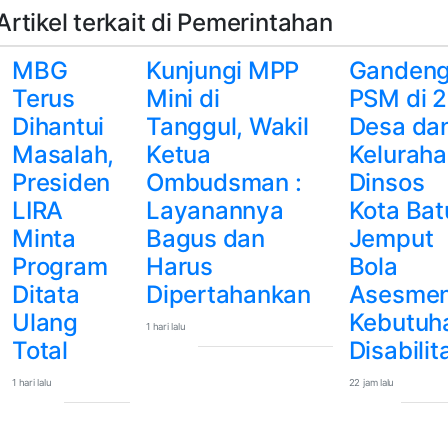
Artikel terkait di Pemerintahan
MBG
Kunjungi MPP
Ganden
Terus
Mini di
PSM di 
Dihantui
Tanggul, Wakil
Desa da
Masalah,
Ketua
Keluraha
Presiden
Ombudsman :
Dinsos
LIRA
Layanannya
Kota Bat
Minta
Bagus dan
Jemput
Program
Harus
Bola
Ditata
Dipertahankan
Asesme
Ulang
Kebutuh
1 hari lalu
Total
Disabilit
1 hari lalu
22 jam lalu