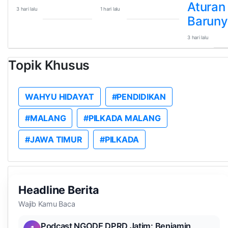
Aturan
3 hari lalu
1 hari lalu
Baruny
3 hari lalu
Topik Khusus
WAHYU HIDAYAT
#PENDIDIKAN
#MALANG
#PILKADA MALANG
#JAWA TIMUR
#PILKADA
Headline Berita
Wajib Kamu Baca
Podcast NGODE DPRD Jatim: Benjamin