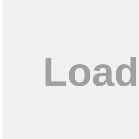
Mahfud MD, mantan Menkopolhukam RI. (Foto: Instagram)