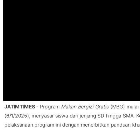
JATIMTIMES
- Program
Makan Bergizi Gratis
(MBG) mulai d
(6/1/2025), menyasar siswa dari jenjang SD hingga SMA.
pelaksanaan program ini dengan menerbitkan panduan khu
Hal ini dituangkan dalam Surat Edaran Nomor 10 Tahun 20
Rokhmad turut memberikan dukungan terkait program MBG
Baca Juga :
Pemkab Malang Bakal Teruskan Bangun Jala