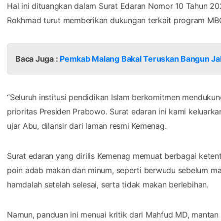
“Seluruh institusi pendidikan Islam berkomitmen menduk
prioritas Presiden Prabowo. Surat edaran ini kami keluar
ujar Abu, dilansir dari laman resmi Kemenag.
Surat edaran yang dirilis Kemenag memuat berbagai ketent
poin adab makan dan minum, seperti berwudu sebelum m
hamdalah setelah selesai, serta tidak makan berlebihan.
Namun, panduan ini menuai kritik dari Mahfud MD, manta
beberapa poin dalam panduan itu terkesan berlebihan.
“Ini Kemenag agak berlebihan. Makan hrs dgn 3 jari. Yg 2 ja