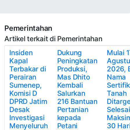
Pemerintahan
Artikel terkait di Pemerintahan
Insiden
Dukung
Mulai 1
Kapal
Peningkatan
Agustu
Terbakar di
Produksi,
2026, B
Perairan
Mas Dhito
Nama
Sumenep,
Kembali
Sertifi
Komisi D
Salurkan
Tanah
DPRD Jatim
216 Bantuan
Ditarg
Desak
Pertanian
Selesa
Investigasi
kepada
Maksi
Menyeluruh
Petani
30 Hari