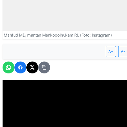
A+
A-