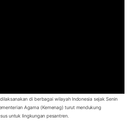
ilaksanakan di berbagai wilayah Indonesia sejak Senin
 Kementerian Agama (Kemenag) turut mendukung
sus untuk lingkungan pesantren.
24. Direktur Jenderal Pendidikan Islam Kemenag, Abu
 ini.
n Inisiasi Juragan Bakso di Ngajum