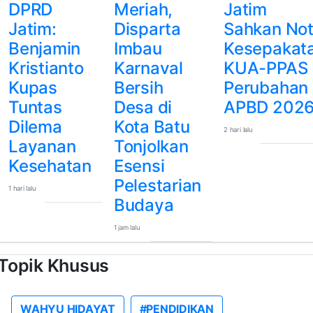
DPRD
Meriah,
Jatim
Jatim:
Disparta
Sahkan No
Benjamin
Imbau
Kesepakat
Kristianto
Karnaval
KUA-PPAS
Kupas
Bersih
Perubahan
Tuntas
Desa di
APBD 202
Dilema
Kota Batu
2 hari lalu
Layanan
Tonjolkan
Kesehatan
Esensi
Pelestarian
1 hari lalu
Budaya
1 jam lalu
Topik Khusus
WAHYU HIDAYAT
#PENDIDIKAN