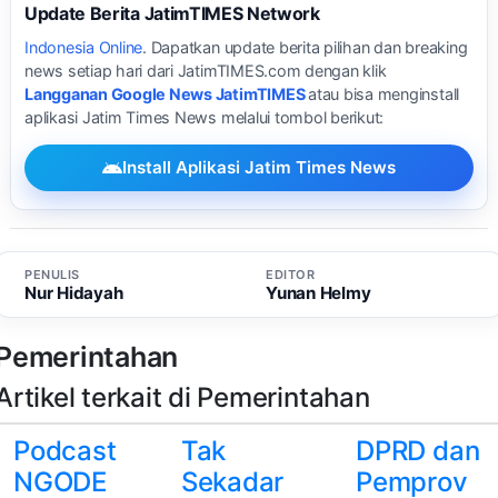
Update Berita JatimTIMES Network
Indonesia Online
. Dapatkan update berita pilihan dan breaking
news setiap hari dari JatimTIMES.com dengan klik
Langganan Google News JatimTIMES
atau bisa menginstall
aplikasi Jatim Times News melalui tombol berikut:
Install Aplikasi Jatim Times News
PENULIS
EDITOR
Nur Hidayah
Yunan Helmy
Pemerintahan
Artikel terkait di Pemerintahan
Podcast
Tak
DPRD dan
NGODE
Sekadar
Pemprov