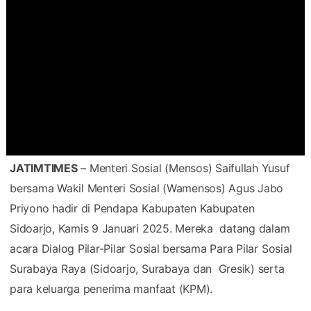
JATIMTIMES
– Menteri Sosial (Mensos) Saifullah Yusuf
bersama Wakil Menteri Sosial (Wamensos) Agus Jabo
Priyono hadir di Pendapa Kabupaten Kabupaten
Sidoarjo, Kamis 9 Januari 2025. Mereka datang dalam
acara Dialog Pilar-Pilar Sosial bersama Para Pilar Sosial
Surabaya Raya (Sidoarjo, Surabaya dan Gresik) serta
para keluarga penerima manfaat (KPM).