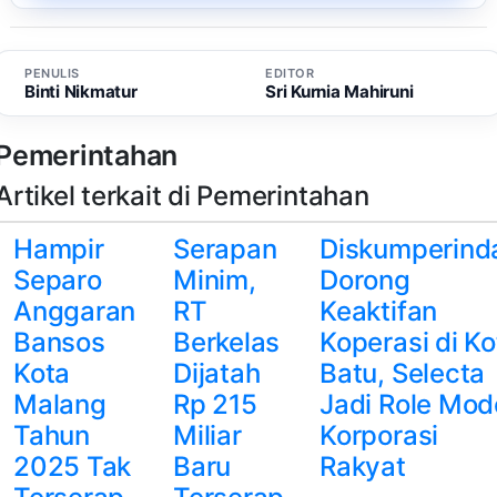
PENULIS
EDITOR
Binti Nikmatur
Sri Kurnia Mahiruni
Pemerintahan
Artikel terkait di Pemerintahan
Hampir
Serapan
Diskumperind
Separo
Minim,
Dorong
Anggaran
RT
Keaktifan
Bansos
Berkelas
Koperasi di Ko
Kota
Dijatah
Batu, Selecta
Malang
Rp 215
Jadi Role Mod
Tahun
Miliar
Korporasi
2025 Tak
Baru
Rakyat