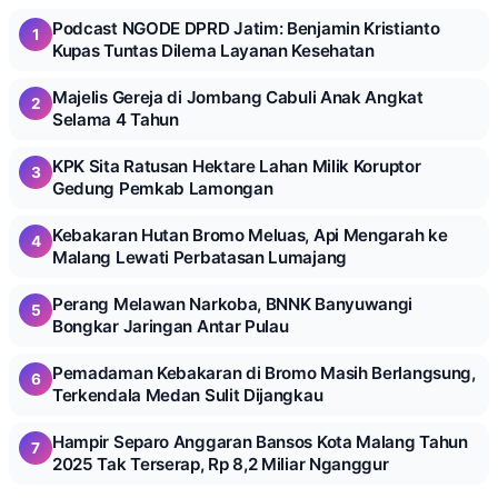
Podcast NGODE DPRD Jatim: Benjamin Kristianto
1
Kupas Tuntas Dilema Layanan Kesehatan
Majelis Gereja di Jombang Cabuli Anak Angkat
2
Selama 4 Tahun
KPK Sita Ratusan Hektare Lahan Milik Koruptor
3
Gedung Pemkab Lamongan
Kebakaran Hutan Bromo Meluas, Api Mengarah ke
4
Malang Lewati Perbatasan Lumajang
Perang Melawan Narkoba, BNNK Banyuwangi
5
Bongkar Jaringan Antar Pulau
Pemadaman Kebakaran di Bromo Masih Berlangsung,
6
Terkendala Medan Sulit Dijangkau
Hampir Separo Anggaran Bansos Kota Malang Tahun
7
2025 Tak Terserap, Rp 8,2 Miliar Nganggur