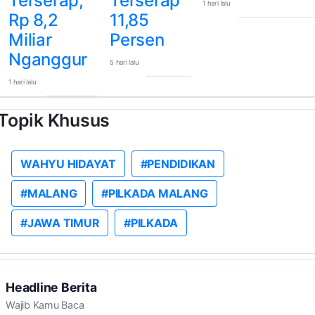
Terserap,
Terserap
1 hari lalu
Rp 8,2
11,85
Miliar
Persen
Nganggur
5 hari lalu
1 hari lalu
Topik Khusus
WAHYU HIDAYAT
#PENDIDIKAN
#MALANG
#PILKADA MALANG
#JAWA TIMUR
#PILKADA
Headline Berita
Wajib Kamu Baca