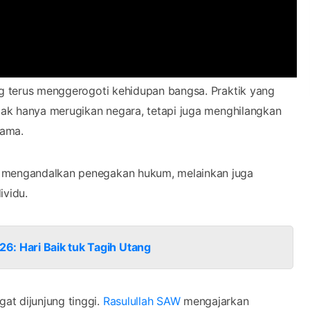
g terus menggerogoti kehidupan bangsa. Praktik yang
idak hanya merugikan negara, tetapi juga menghilangkan
sama.
a mengandalkan penegakan hukum, melainkan juga
ividu.
6: Hari Baik tuk Tagih Utang
at dijunjung tinggi.
Rasulullah SAW
mengajarkan