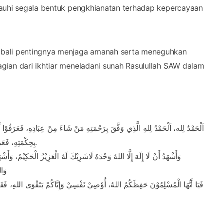
jauhi segala bentuk pengkhianatan terhadap kepercayaan
mbali pentingnya menjaga amanah serta meneguhkan
gian dari ikhtiar meneladani sunah Rasulullah SAW dalam
اَلْحَمْدُ لِله، اَلْحَمْدُ لِلهِ الَّذِي وَفَّقَ بِرَحْمَتِهِ مَنْ شَاءَ مِنْ عِبَادِهِ، فَعَرَفُوْ
بِحِكْمَتِهِ، فَعَمِيَتْ مِنْهُمُ الْقُلُوْبُ وَالْبَصَائِرُ، وَفَرَطُوْا فِى تِلْكَ الْمَوَاسِمِ فَبَاءُوْا بِالْخَسَائِرِ.
وَأَشْهَدُ أَنْ لَا إِلَهَ إِلَّا اللهُ وَحْدَهُ لَاشَرِيْكَ لَهُ الْعَزِيْزُ الْحَكِيْمُ، وَأَ
وَال
فَيَا أَيُّهَا الْمُسْلِمُوْنَ حَفِظَكُمُ اللهُ، أُوْصِيْ نَفْسِيْ وَإِيَّاكُمْ بَتَقْوَى اللهِ، فَقَدْ ف