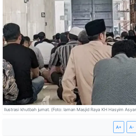
Ilustrasi khutbah jumat. (Foto: laman Masjid Raya KH Hasyim Asyar
A+
A-