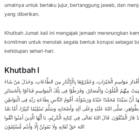
umatnya untuk berlaku jujur, bertanggung jawab, dan men
yang diberikan.
Khutbah Jumat kali ini mengajak jemaah merenungkan ke
komitmen untuk menolak segala bentuk korupsi sebagai ba
kehidupan sehari-hari.
Khutbah I
ا أَقْدَارَ مَوَاسِمِ الْخَيْرَاتِ، وَعَمَّرُوْهَا بِالْإِكْثَارِ مِنَ الطَّاعَاتِ، وَخَذَلَ مَنْ شَاءَ
شْهَدُ أَنَّ سَيِّدَنَا مُحَمَّدًا عَبْدُهُ وَرَسُوْلُهُ، أَقْوَمُ النَّاسِ بِطَاعَةِ رَبِّهِ فِى الْبَوَاطِنِ
ظَّوَاهِرِ، صَلَّى اللهُ عَلَيْهِ وَعَلَى آلِهِ وَأَصْحَابِهِ وَسَلَّمَ تَسْلِيْمًا كَثِيْرًا، أَمَّا بَعْدُ
َازَ الْمُتَّقُوْنَ. قَالَ اللهُ تَعَالَى فِي كِتَابِهِ الْكَرِيْمِ، يَا أَيُّهَا الَّذِينَ آمَنُوا اتَّقُوا
اللهَ حَقَّ تُقَاتِهِ وَلَا تَمُوتُنَّ إِلَّا وَأَنتُم مُّسْلِمُوْنَ