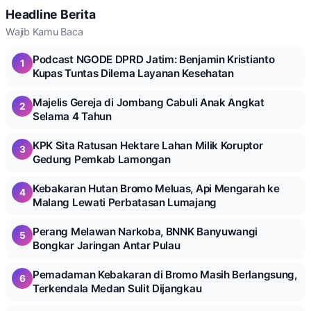
Headline Berita
Wajib Kamu Baca
Podcast NGODE DPRD Jatim: Benjamin Kristianto
1
Kupas Tuntas Dilema Layanan Kesehatan
Majelis Gereja di Jombang Cabuli Anak Angkat
2
Selama 4 Tahun
KPK Sita Ratusan Hektare Lahan Milik Koruptor
3
Gedung Pemkab Lamongan
Kebakaran Hutan Bromo Meluas, Api Mengarah ke
4
Malang Lewati Perbatasan Lumajang
Perang Melawan Narkoba, BNNK Banyuwangi
5
Bongkar Jaringan Antar Pulau
Pemadaman Kebakaran di Bromo Masih Berlangsung,
6
Terkendala Medan Sulit Dijangkau