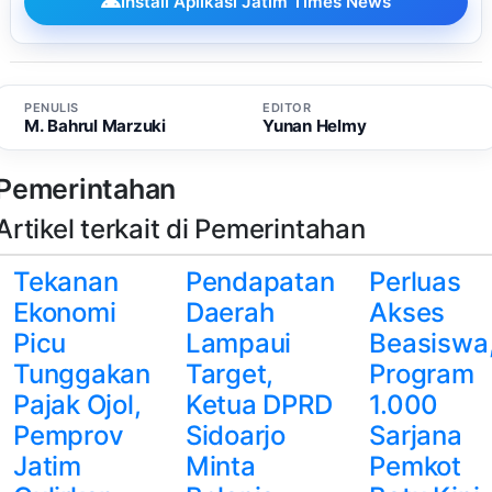
Install Aplikasi Jatim Times News
PENULIS
EDITOR
M. Bahrul Marzuki
Yunan Helmy
Pemerintahan
Artikel terkait di Pemerintahan
Tekanan
Pendapatan
Perluas
Ekonomi
Daerah
Akses
Picu
Lampaui
Beasiswa
Tunggakan
Target,
Program
Pajak Ojol,
Ketua DPRD
1.000
Pemprov
Sidoarjo
Sarjana
Jatim
Minta
Pemkot