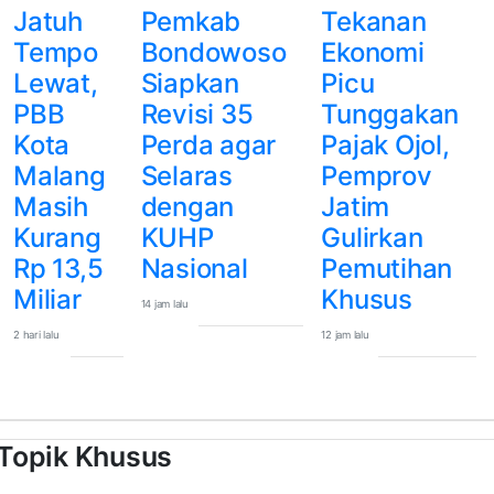
Jatuh
Pemkab
Tekanan
Tempo
Bondowoso
Ekonomi
Lewat,
Siapkan
Picu
PBB
Revisi 35
Tunggakan
Kota
Perda agar
Pajak Ojol,
Malang
Selaras
Pemprov
Masih
dengan
Jatim
Kurang
KUHP
Gulirkan
Rp 13,5
Nasional
Pemutihan
Miliar
Khusus
14 jam lalu
2 hari lalu
12 jam lalu
Topik Khusus