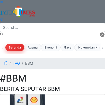
‹
›
Beranda
Agama
Ekonomi
Gaya
Hukum dan Krimina
TAG
BBM
#BBM
BERITA SEPUTAR BBM