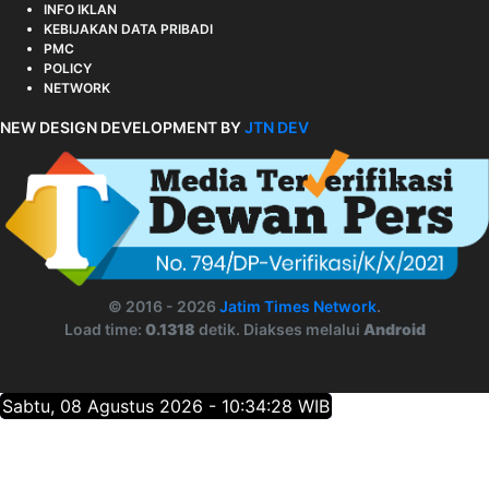
INFO IKLAN
KEBIJAKAN DATA PRIBADI
PMC
POLICY
NETWORK
NEW DESIGN DEVELOPMENT BY
JTN DEV
© 2016 - 2026
Jatim Times Network
.
Load time:
0.1318
detik. Diakses melalui
Android
Sabtu, 08 Agustus 2026 - 10:34:29 WIB