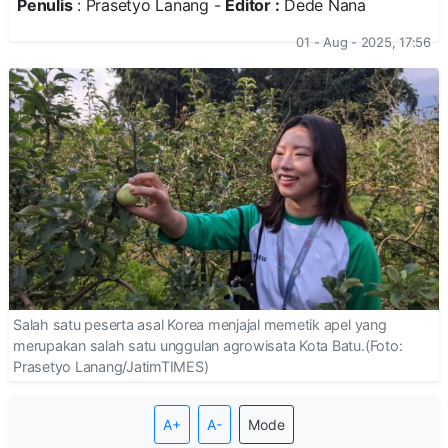
Penulis
: Prasetyo Lanang -
Editor :
Dede Nana
01 - Aug - 2025, 17:56
Salah satu peserta asal Korea menjajal memetik apel yang
merupakan salah satu unggulan agrowisata Kota Batu.(Foto:
Prasetyo Lanang/JatimTIMES)
A+
A-
Mode