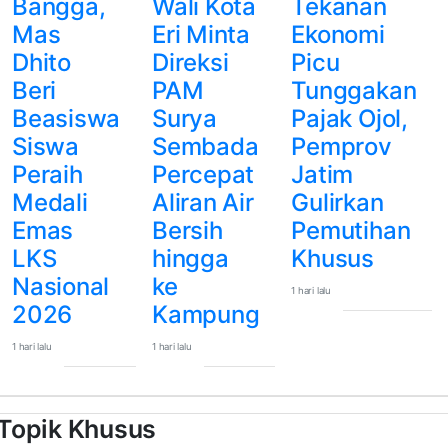
Bangga,
Wali Kota
Tekanan
Mas
Eri Minta
Ekonomi
Dhito
Direksi
Picu
Beri
PAM
Tunggakan
Beasiswa
Surya
Pajak Ojol,
Siswa
Sembada
Pemprov
Peraih
Percepat
Jatim
Medali
Aliran Air
Gulirkan
Emas
Bersih
Pemutihan
LKS
hingga
Khusus
Nasional
ke
1 hari lalu
2026
Kampung
1 hari lalu
1 hari lalu
Topik Khusus