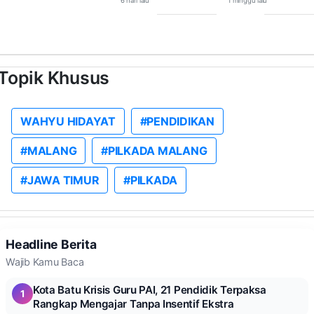
6 hari lalu
1 minggu lalu
Topik Khusus
WAHYU HIDAYAT
#PENDIDIKAN
#MALANG
#PILKADA MALANG
#JAWA TIMUR
#PILKADA
Headline Berita
Wajib Kamu Baca
Kota Batu Krisis Guru PAI, 21 Pendidik Terpaksa
1
Rangkap Mengajar Tanpa Insentif Ekstra