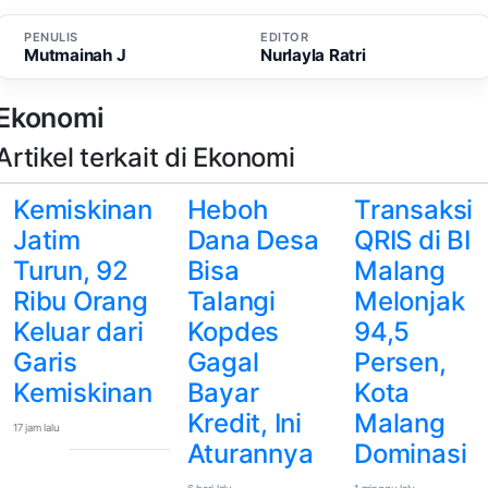
PENULIS
EDITOR
Mutmainah J
Nurlayla Ratri
Ekonomi
Artikel terkait di Ekonomi
Kemiskinan
Heboh
Transaksi
Jatim
Dana Desa
QRIS di BI
Turun, 92
Bisa
Malang
Ribu Orang
Talangi
Melonjak
Keluar dari
Kopdes
94,5
Garis
Gagal
Persen,
Kemiskinan
Bayar
Kota
Kredit, Ini
Malang
17 jam lalu
Aturannya
Dominasi