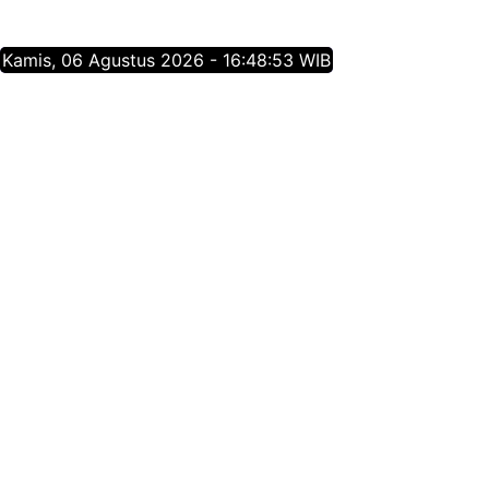
Kamis, 06 Agustus 2026 - 16:48:54 WIB
Tentang Jatim Times Network
Media Online Mainstream Pertama di Jawa Timur,
menyajikan info berita Jawa Timur yang membangun,
menginspirasi, dan berpositif thinking berdasarkan
jurnalisme positif.
Follow Jatim Times Network
@jatimtimescom
jatimtimes.com
@jatimtimes
@jatimtimes