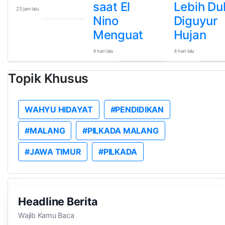
saat El
Lebih Du
23 jam lalu
Nino
Diguyur
Menguat
Hujan
4 hari lalu
4 hari lalu
Topik Khusus
WAHYU HIDAYAT
#PENDIDIKAN
#MALANG
#PILKADA MALANG
#JAWA TIMUR
#PILKADA
Headline Berita
Wajib Kamu Baca