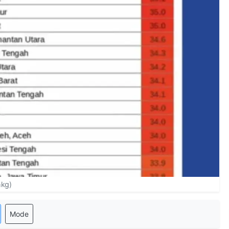
mkg)
Mode