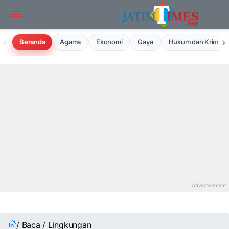
‹
›
Beranda
Agama
Ekonomi
Gaya
Hukum dan Kriminal
/ Baca / Lingkungan