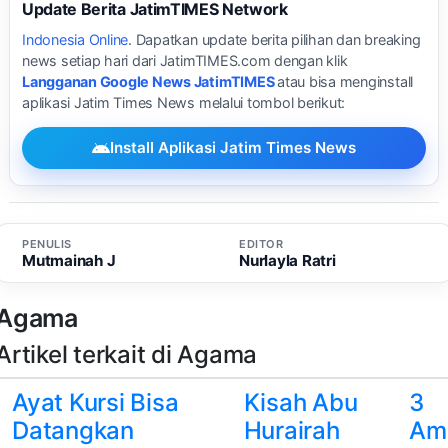
Update Berita JatimTIMES Network
Indonesia Online
. Dapatkan update berita pilihan dan breaking
news setiap hari dari JatimTIMES.com dengan klik
Langganan Google News JatimTIMES
atau bisa menginstall
aplikasi Jatim Times News melalui tombol berikut:
Install Aplikasi Jatim Times News
PENULIS
EDITOR
Mutmainah J
Nurlayla Ratri
Agama
Artikel terkait di Agama
Ayat Kursi Bisa
Kisah Abu
3
Datangkan
Hurairah
Am