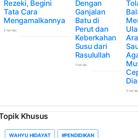
Rezeki, Begini
Dengan
Tol
Tata Cara
Ganjalan
Bal
Mengamalkannya
Batu di
Me
Perut dan
Ul
5 hari lalu
Keberkahan
Ar
Susu dari
Sau
Rasulullah
Ag
Mu
1 hari lalu
Ce
Dia
3 hari lal
Topik Khusus
WAHYU HIDAYAT
#PENDIDIKAN