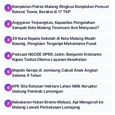
Komplotan Polres Malang Ringkus Komplotan Pencuri
1
Baterai Tower, Beraksi di 17 TKP
Anggaran Terpangkas, Kapasitas Pengolahan
2
Sampah Kota Malang Terancam Ikut Menyusut?
39 Kursi Kepala Sekolah di Kota Malang Masih
3
Kosong, Pengisian Terganjal Mekanisme Pusat
Podcast NGODE DPRD Jatim: Benjamin Kristianto
4
Kupas Tuntas Dilema Layanan Kesehatan
Majelis Gereja di Jombang Cabuli Anak Angkat
5
Selama 4 Tahun
KPK Sita Ratusan Hektare Lahan Milik Koruptor
6
Gedung Pemkab Lamongan
Kebakaran Hutan Bromo Meluas, Api Mengarah ke
7
Malang Lewati Perbatasan Lumajang