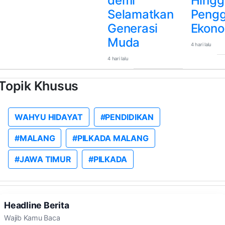
demi
Hingg
Selamatkan
Pengg
Generasi
Ekono
Muda
4 hari lalu
4 hari lalu
Topik Khusus
WAHYU HIDAYAT
#PENDIDIKAN
#MALANG
#PILKADA MALANG
#JAWA TIMUR
#PILKADA
Headline Berita
Wajib Kamu Baca