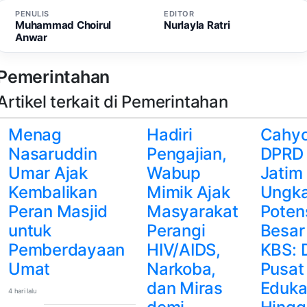
PENULIS
EDITOR
Muhammad Choirul
Nurlayla Ratri
Anwar
Pemerintahan
Artikel terkait di Pemerintahan
Menag
Hadiri
Cahy
Nasaruddin
Pengajian,
DPRD
Umar Ajak
Wabup
Jatim
Kembalikan
Mimik Ajak
Ungk
Peran Masjid
Masyarakat
Poten
untuk
Perangi
Besar
Pemberdayaan
HIV/AIDS,
KBS: 
Umat
Narkoba,
Pusat
dan Miras
Eduka
4 hari lalu