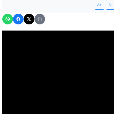
A+
A-