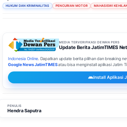
HUKUM DAN KRIMINALITAS
PENCURIAN MOTOR
MAHASISWI KEHIL
MEDIA TERVERIFIKASI DEWAN PERS
Update Berita JatimTIMES Ne
Indonesia Online
. Dapatkan update berita pilihan dan breaking n
Google News JatimTIMES
atau bisa menginstall aplikasi Jatim 
Install Aplikas
PENULIS
Hendra Saputra