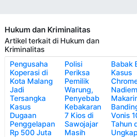
Hukum dan Kriminalitas
Artikel terkait di Hukum dan
Kriminalitas
Pengusaha
Polisi
Babak 
Koperasi di
Periksa
Kasus
Kota Malang
Pemilik
Chrome
Jadi
Warung,
Nadie
Tersangka
Penyebab
Makari
Kasus
Kebakaran
Bandin
Dugaan
7 Kios di
Vonis 1
Penggelapan
Sawojajar
Tahun 
Rp 500 Juta
Masih
Ungka