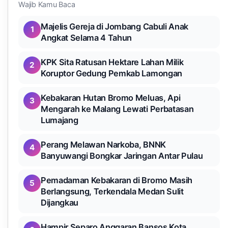
Wajib Kamu Baca
Majelis Gereja di Jombang Cabuli Anak
1
Angkat Selama 4 Tahun
KPK Sita Ratusan Hektare Lahan Milik
2
Koruptor Gedung Pemkab Lamongan
Kebakaran Hutan Bromo Meluas, Api
3
Mengarah ke Malang Lewati Perbatasan
Lumajang
Perang Melawan Narkoba, BNNK
4
Banyuwangi Bongkar Jaringan Antar Pulau
Pemadaman Kebakaran di Bromo Masih
5
Berlangsung, Terkendala Medan Sulit
Dijangkau
Hampir Separo Anggaran Bansos Kota