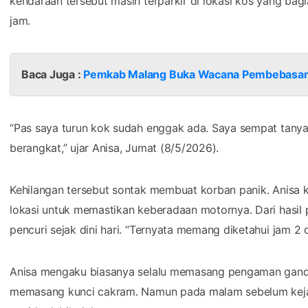
kendaraan tersebut masih terparkir di lokasi kos yang b
jam.
Baca Juga :
Pemkab Malang Buka Wacana Pembebasan
“Pas saya turun kok sudah enggak ada. Saya sempat tanya
berangkat,” ujar Anisa, Jumat (8/5/2026).
Kehilangan tersebut sontak membuat korban panik. Anisa
lokasi untuk memastikan keberadaan motornya. Dari hasil
pencuri sejak dini hari. “Ternyata memang diketahui jam 2 d
Anisa mengaku biasanya selalu memasang pengaman ganda
memasang kunci cakram. Namun pada malam sebelum kejad