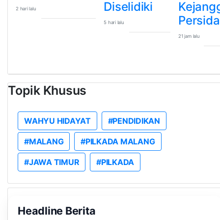
Diselidiki
Kejang
2 hari lalu
Persid
5 hari lalu
21 jam lalu
Topik Khusus
WAHYU HIDAYAT
#PENDIDIKAN
#MALANG
#PILKADA MALANG
#JAWA TIMUR
#PILKADA
Headline Berita