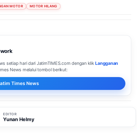
ANGAN MOTOR
MOTOR HILANG
twork
ews setiap hari dari JatimTIMES.com dengan klik
Langganan
Times News melalui tombol berikut:
i Jatim Times News
EDITOR
Yunan Helmy