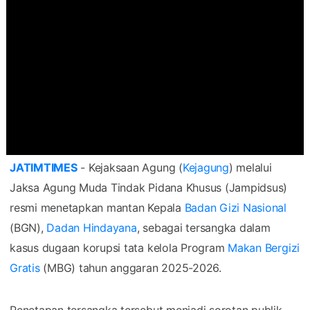
JATIMTIMES
- Kejaksaan Agung (
Kejagung
) melalui
Jaksa Agung Muda Tindak Pidana Khusus (Jampidsus)
resmi menetapkan mantan Kepala
Badan Gizi Nasional
(BGN),
Dadan Hindayana
, sebagai tersangka dalam
kasus dugaan korupsi tata kelola Program
Makan Bergizi
Gratis
(MBG) tahun anggaran 2025-2026.
Penetapan tersangka tersebut menjadi sorotan publik