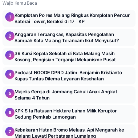
Wajib Kamu Baca
Komplotan Polres Malang Ringkus Komplotan Pencuri
1
Baterai Tower, Beraksi di 17 TKP
Anggaran Terpangkas, Kapasitas Pengolahan
2
Sampah Kota Malang Terancam Ikut Menyusut?
39 Kursi Kepala Sekolah di Kota Malang Masih
3
Kosong, Pengisian Terganjal Mekanisme Pusat
Podcast NGODE DPRD Jatim: Benjamin Kristianto
4
Kupas Tuntas Dilema Layanan Kesehatan
Majelis Gereja di Jombang Cabuli Anak Angkat
5
Selama 4 Tahun
KPK Sita Ratusan Hektare Lahan Milik Koruptor
6
Gedung Pemkab Lamongan
Kebakaran Hutan Bromo Meluas, Api Mengarah ke
7
Malang Lewati Perbatasan Lumajang