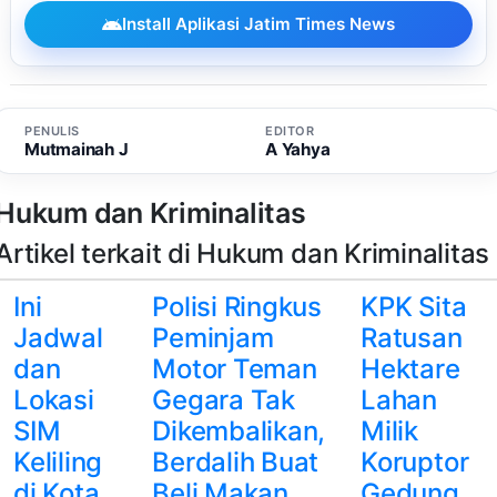
Install Aplikasi Jatim Times News
PENULIS
EDITOR
Mutmainah J
A Yahya
Hukum dan Kriminalitas
Artikel terkait di Hukum dan Kriminalitas
Ini
Polisi Ringkus
KPK Sita
Jadwal
Peminjam
Ratusan
dan
Motor Teman
Hektare
Lokasi
Gegara Tak
Lahan
SIM
Dikembalikan,
Milik
Keliling
Berdalih Buat
Koruptor
di Kota
Beli Makan
Gedung