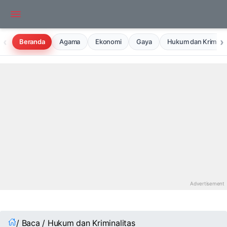
‹
›
Beranda
Agama
Ekonomi
Gaya
Hukum dan Kriminal
/ Baca / Hukum dan Kriminalitas