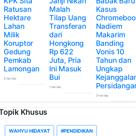
KPK Sita
Janji Nikah
Babak Baru
Ratusan
Malah
Kasus
Hektare
Tilap Uang
Chromeboo
Lahan
Transferan
Nadiem
Milik
dari
Makarim
Koruptor
Hongkong
Banding
Gedung
Rp 622
Vonis 10
Pemkab
Juta, Pria
Tahun dan
Lamongan
Ini Masuk
Ungkap
Bui
Kejanggala
3 hari lalu
Persidanga
1 hari lalu
3 hari lalu
Topik Khusus
WAHYU HIDAYAT
#PENDIDIKAN