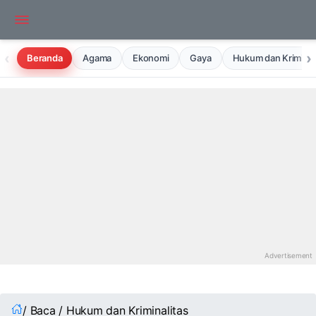
‹
›
Beranda
Agama
Ekonomi
Gaya
Hukum dan Kriminal
/ Baca / Hukum dan Kriminalitas