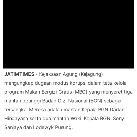
JATIMTIMES
- Kejaksaan Agung (Kejagung)
mengungkap dugaan modus korupsi dalam tata kelola
program Makan Bergizi Gratis (MBG) yang menyeret tiga
mantan petinggi Badan Gizi Nasional (BGN) sebagai
tersangka. Mereka adalah mantan Kepala BGN Dadan
Hindayana serta dua mantan Wakil Kepala BGN, Sony
Sanjaya dan Lodewyk Pusung.