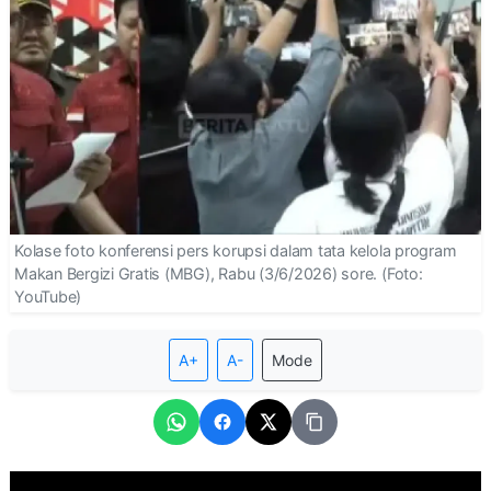
Kolase foto konferensi pers korupsi dalam tata kelola program
Makan Bergizi Gratis (MBG), Rabu (3/6/2026) sore. (Foto:
YouTube)
A+
A-
Mode