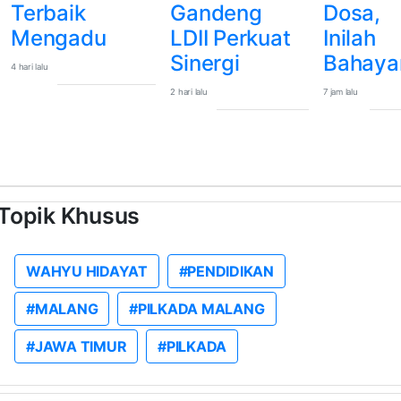
Terbaik
Gandeng
Dosa,
Mengadu
LDII Perkuat
Inilah
Sinergi
Bahaya
4 hari lalu
2 hari lalu
7 jam lalu
Topik Khusus
WAHYU HIDAYAT
#PENDIDIKAN
#MALANG
#PILKADA MALANG
#JAWA TIMUR
#PILKADA