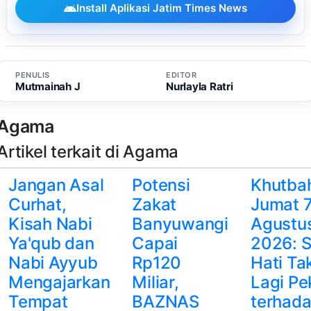
Install Aplikasi Jatim Times News
PENULIS
EDITOR
Mutmainah J
Nurlayla Ratri
Agama
Artikel terkait di Agama
Jangan Asal
Potensi
Khutba
Curhat,
Zakat
Jumat 
Kisah Nabi
Banyuwangi
Agustu
Ya'qub dan
Capai
2026: S
Nabi Ayyub
Rp120
Hati Ta
Mengajarkan
Miliar,
Lagi Pe
Tempat
BAZNAS
terhad