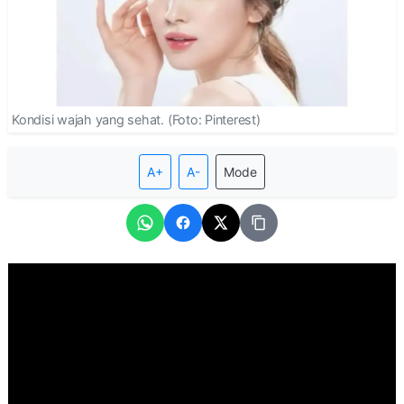
Kondisi wajah yang sehat. (Foto: Pinterest)
A+
A-
Mode