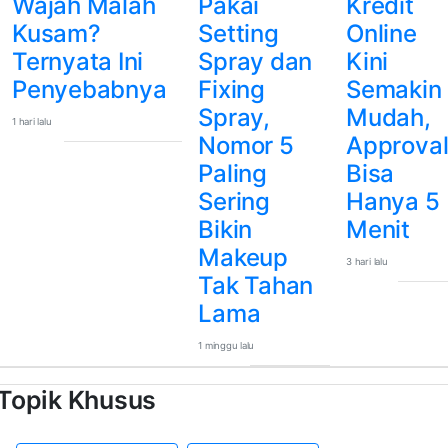
Wajah Malah
Pakai
Kredit
Kusam?
Setting
Online
Ternyata Ini
Spray dan
Kini
Penyebabnya
Fixing
Semakin
Spray,
Mudah,
1 hari lalu
Nomor 5
Approva
Paling
Bisa
Sering
Hanya 5
Bikin
Menit
Makeup
3 hari lalu
Tak Tahan
Lama
1 minggu lalu
Topik Khusus