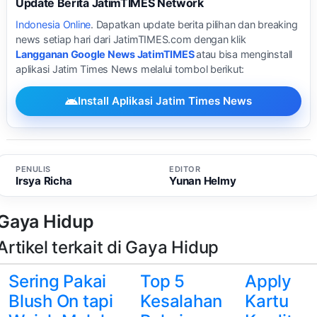
Update Berita JatimTIMES Network
Indonesia Online
. Dapatkan update berita pilihan dan breaking
news setiap hari dari JatimTIMES.com dengan klik
Langganan Google News JatimTIMES
atau bisa menginstall
aplikasi Jatim Times News melalui tombol berikut:
Install Aplikasi Jatim Times News
PENULIS
EDITOR
Irsya Richa
Yunan Helmy
Gaya Hidup
Artikel terkait di Gaya Hidup
Sering Pakai
Top 5
Apply
Blush On tapi
Kesalahan
Kartu