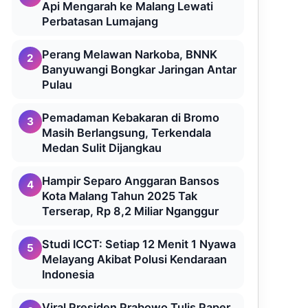
Api Mengarah ke Malang Lewati
Perbatasan Lumajang
Perang Melawan Narkoba, BNNK
2
Banyuwangi Bongkar Jaringan Antar
Pulau
Pemadaman Kebakaran di Bromo
3
Masih Berlangsung, Terkendala
Medan Sulit Dijangkau
Hampir Separo Anggaran Bansos
4
Kota Malang Tahun 2025 Tak
Terserap, Rp 8,2 Miliar Nganggur
Studi ICCT: Setiap 12 Menit 1 Nyawa
5
Melayang Akibat Polusi Kendaraan
Indonesia
Viral Presiden Prabowo Tulis Paper