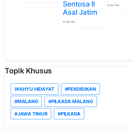
Sentosa II
4 hari lalu
Asal Jatim
4 hari lalu
Topik Khusus
WAHYU HIDAYAT
#PENDIDIKAN
#MALANG
#PILKADA MALANG
#JAWA TIMUR
#PILKADA