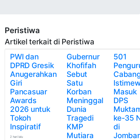
Peristiwa
Artikel terkait di Peristiwa
PWI dan
Gubernur
501
DPRD Gresik
Khofifah
Pengur
Anugerahkan
Sebut
Caban
Giri
Satu
Istime
Pancasuar
Korban
Masuk
Awards
Meninggal
DPS
2026 untuk
Dunia
Mukta
Tokoh
Tragedi
ke-35 
Inspiratif
KMP
di
Mutiara
Jomba
2 hari lalu