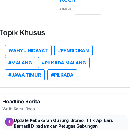
5 hari lalu
Topik Khusus
WAHYU HIDAYAT
#PENDIDIKAN
#MALANG
#PILKADA MALANG
#JAWA TIMUR
#PILKADA
Headline Berita
Wajib Kamu Baca
Update Kebakaran Gunung Bromo, Titik Api Baru
1
Berhasil Dipadamkan Petugas Gabungan