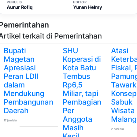
PENULIS
EDITOR
Aunur Rofiq
Yunan Helmy
Pemerintahan
Artikel terkait di Pemerintahan
Bupati
SHU
Atasi
Magetan
Koperasi di
Keterb
Apresiasi
Kota Batu
Fiskal,
Peran LDII
Tembus
Pamun
dalam
Rp6,5
Tawark
Mendukung
Miliar, tapi
Konsep
Pembangunan
Pembagian
Sabuk
Daerah
Per
Wisata
Anggota
Malang
17 jam lalu
Masih
2 hari lalu
Kecil