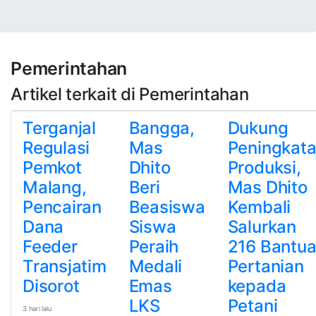
Pemerintahan
Artikel terkait di Pemerintahan
Terganjal
Bangga,
Dukung
Regulasi
Mas
Peningkat
Pemkot
Dhito
Produksi,
Malang,
Beri
Mas Dhito
Pencairan
Beasiswa
Kembali
Dana
Siswa
Salurkan
Feeder
Peraih
216 Bantu
Transjatim
Medali
Pertanian
Disorot
Emas
kepada
LKS
Petani
3 hari lalu