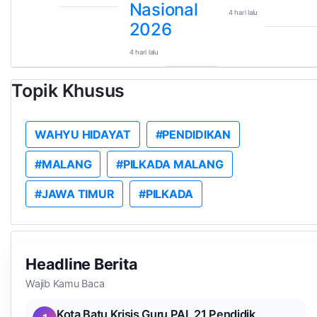
Nasional
4 hari lalu
2026
4 hari lalu
Topik Khusus
WAHYU HIDAYAT
#PENDIDIKAN
#MALANG
#PILKADA MALANG
#JAWA TIMUR
#PILKADA
Headline Berita
Wajib Kamu Baca
Kota Batu Krisis Guru PAI, 21 Pendidik