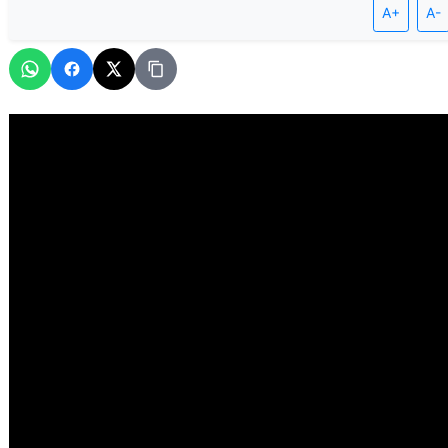
A+
A-