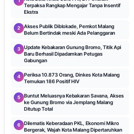
1
Terpaksa Rangkap Mengajar Tanpa Insentif
Ekstra
Akses Publik Diblokade, Pemkot Malang
2
Belum Bertindak meski Ada Pelanggaran
Update Kebakaran Gunung Bromo, Titik Api
3
Baru Berhasil Dipadamkan Petugas
Gabungan
Periksa 10.873 Orang, Dinkes Kota Malang
4
Temukan 186 Positif HIV
Buntut Meluasnya Kebakaran Savana, Akses
5
ke Gunung Bromo via Jemplang Malang
Ditutup Total
Dilematis Keberadaan PKL, Ekonomi Mikro
6
Bergerak, Wajah Kota Malang Dipertaruhkan