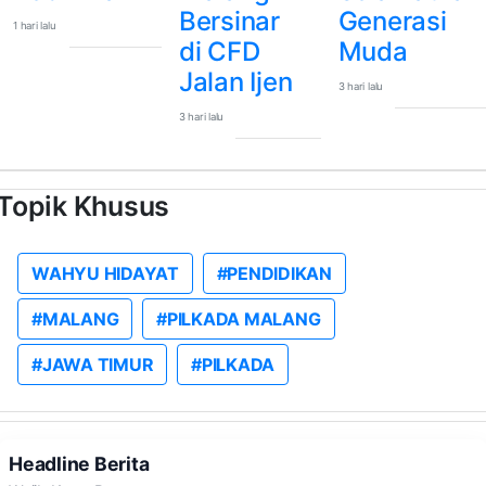
Bersinar
Generasi
1 hari lalu
di CFD
Muda
Jalan Ijen
3 hari lalu
3 hari lalu
Topik Khusus
WAHYU HIDAYAT
#PENDIDIKAN
#MALANG
#PILKADA MALANG
#JAWA TIMUR
#PILKADA
Headline Berita