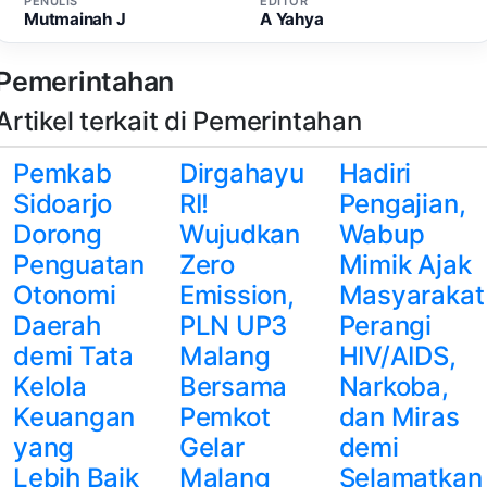
PENULIS
EDITOR
Mutmainah J
A Yahya
Pemerintahan
Artikel terkait di Pemerintahan
Pemkab
Dirgahayu
Hadiri
Sidoarjo
RI!
Pengajian,
Dorong
Wujudkan
Wabup
Penguatan
Zero
Mimik Ajak
Otonomi
Emission,
Masyarakat
Daerah
PLN UP3
Perangi
demi Tata
Malang
HIV/AIDS,
Kelola
Bersama
Narkoba,
Keuangan
Pemkot
dan Miras
yang
Gelar
demi
Lebih Baik
Malang
Selamatkan