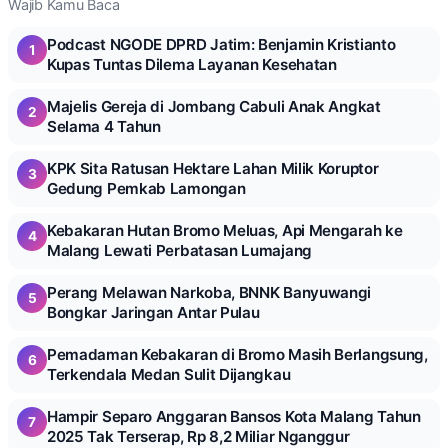
Wajib Kamu Baca
Podcast NGODE DPRD Jatim: Benjamin Kristianto
1
Kupas Tuntas Dilema Layanan Kesehatan
Majelis Gereja di Jombang Cabuli Anak Angkat
2
Selama 4 Tahun
KPK Sita Ratusan Hektare Lahan Milik Koruptor
3
Gedung Pemkab Lamongan
Kebakaran Hutan Bromo Meluas, Api Mengarah ke
4
Malang Lewati Perbatasan Lumajang
Perang Melawan Narkoba, BNNK Banyuwangi
5
Bongkar Jaringan Antar Pulau
Pemadaman Kebakaran di Bromo Masih Berlangsung,
6
Terkendala Medan Sulit Dijangkau
Hampir Separo Anggaran Bansos Kota Malang Tahun
7
2025 Tak Terserap, Rp 8,2 Miliar Nganggur