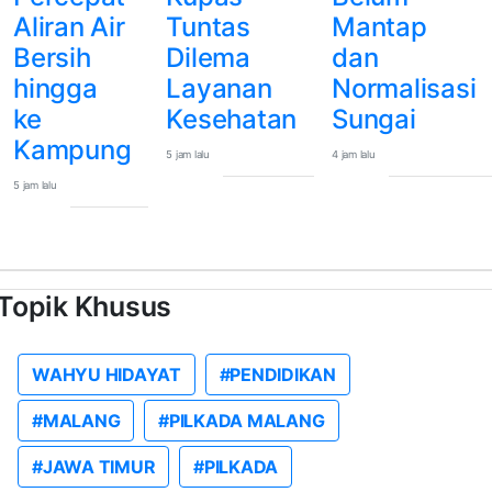
Aliran Air
Tuntas
Mantap
Bersih
Dilema
dan
hingga
Layanan
Normalisasi
ke
Kesehatan
Sungai
Kampung
5 jam lalu
4 jam lalu
5 jam lalu
Topik Khusus
WAHYU HIDAYAT
#PENDIDIKAN
#MALANG
#PILKADA MALANG
#JAWA TIMUR
#PILKADA