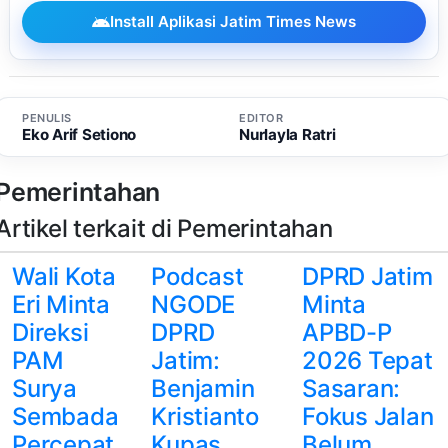
Install Aplikasi Jatim Times News
PENULIS
EDITOR
Eko Arif Setiono
Nurlayla Ratri
Pemerintahan
Artikel terkait di Pemerintahan
Wali Kota
Podcast
DPRD Jatim
Eri Minta
NGODE
Minta
Direksi
DPRD
APBD-P
PAM
Jatim:
2026 Tepat
Surya
Benjamin
Sasaran:
Sembada
Kristianto
Fokus Jalan
Percepat
Kupas
Belum