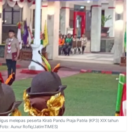
igus melepas peserta Kirab Pandu Praja Patria (KP3) XIX tahun
(Foto: Aunur Rofiq/JatimTIMES)