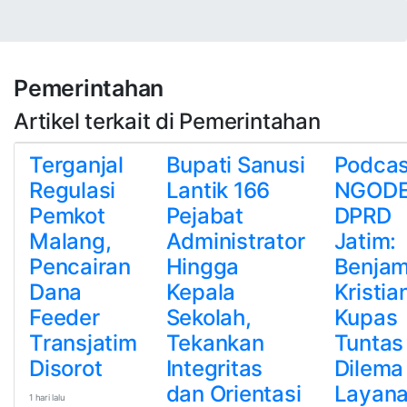
Pemerintahan
Artikel terkait di Pemerintahan
Terganjal
Bupati Sanusi
Podcas
Regulasi
Lantik 166
NGOD
Pemkot
Pejabat
DPRD
Malang,
Administrator
Jatim:
Pencairan
Hingga
Benjam
Dana
Kepala
Kristia
Feeder
Sekolah,
Kupas
Transjatim
Tekankan
Tuntas
Disorot
Integritas
Dilema
dan Orientasi
Layan
1 hari lalu