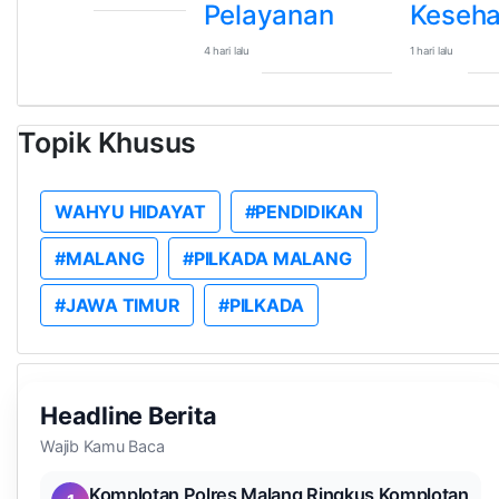
Pelayanan
Keseha
4 hari lalu
1 hari lalu
Topik Khusus
WAHYU HIDAYAT
#PENDIDIKAN
#MALANG
#PILKADA MALANG
#JAWA TIMUR
#PILKADA
Headline Berita
Wajib Kamu Baca
Komplotan Polres Malang Ringkus Komplotan