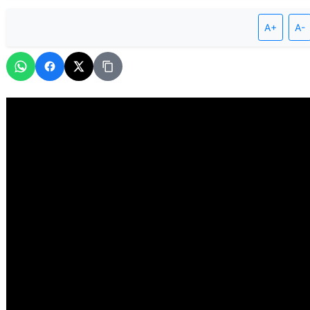
A+
A-