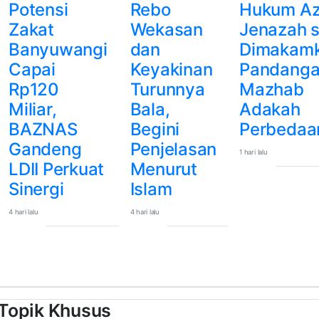
Potensi
Rebo
Hukum A
Zakat
Wekasan
Jenazah 
Banyuwangi
dan
Dimakamk
Capai
Keyakinan
Pandanga
Rp120
Turunnya
Mazhab
Miliar,
Bala,
Adakah
BAZNAS
Begini
Perbedaa
Gandeng
Penjelasan
1 hari lalu
LDII Perkuat
Menurut
Sinergi
Islam
4 hari lalu
4 hari lalu
Topik Khusus