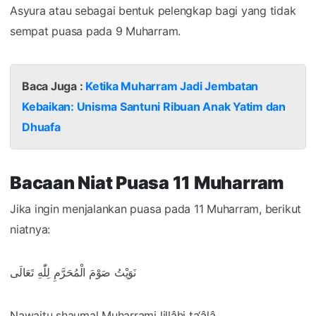
Asyura atau sebagai bentuk pelengkap bagi yang tidak
sempat puasa pada 9 Muharram.
Baca Juga :
Ketika Muharram Jadi Jembatan
Kebaikan: Unisma Santuni Ribuan Anak Yatim dan
Dhuafa
Bacaan Niat Puasa 11 Muharram
Jika ingin menjalankan puasa pada 11 Muharram, berikut
niatnya:
نَوَيْتُ صَوْمَ الْمُحَرَّمِ لِلّٰهِ تَعَالَى
Nawaitu shaumal Muharrami lillâhi ta‘âlâ.