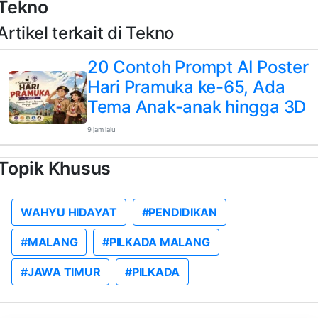
Tekno
Artikel terkait di Tekno
20 Contoh Prompt AI Poster
Hari Pramuka ke-65, Ada
Tema Anak-anak hingga 3D
9 jam lalu
Topik Khusus
WAHYU HIDAYAT
#PENDIDIKAN
#MALANG
#PILKADA MALANG
#JAWA TIMUR
#PILKADA