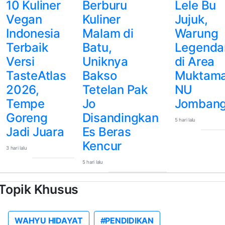
10 Kuliner
Berburu
Lele Bu
Vegan
Kuliner
Jujuk,
Indonesia
Malam di
Warung
Terbaik
Batu,
Legenda
Versi
Uniknya
di Area
TasteAtlas
Bakso
Muktama
2026,
Tetelan Pak
NU
Tempe
Jo
Jomban
Goreng
Disandingkan
5 hari lalu
Jadi Juara
Es Beras
Kencur
3 hari lalu
5 hari lalu
Topik Khusus
WAHYU HIDAYAT
#PENDIDIKAN