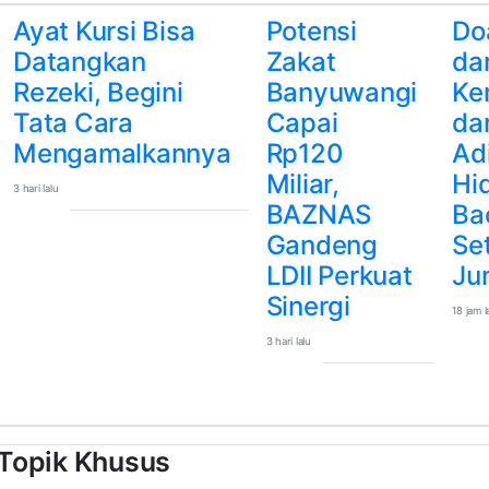
Ayat Kursi Bisa
Potensi
Do
Datangkan
Zakat
dar
Rezeki, Begini
Banyuwangi
Ke
Tata Cara
Capai
da
Mengamalkannya
Rp120
Ad
Miliar,
Hi
3 hari lalu
BAZNAS
Ba
Gandeng
Se
LDII Perkuat
Ju
Sinergi
18 jam l
3 hari lalu
Topik Khusus