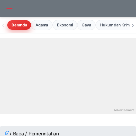
‹
›
Beranda
Agama
Ekonomi
Gaya
Hukum dan Kriminal
/ Baca / Pemerintahan