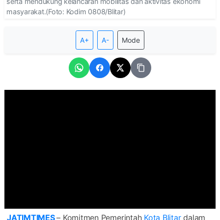
serta mendukung kelancaran mobilitas dan aktivitas ekonomi
masyarakat.(Foto: Kodim 0808/Blitar)
A+
A-
Mode
JATIMTIMES
– Komitmen Pemerintah
Kota Blitar
dalam