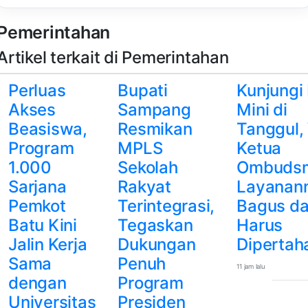
Pemerintahan
Artikel terkait di Pemerintahan
Perluas
Bupati
Kunjungi
Akses
Sampang
Mini di
Beasiswa,
Resmikan
Tanggul,
Program
MPLS
Ketua
1.000
Sekolah
Ombudsm
Sarjana
Rakyat
Layanan
Pemkot
Terintegrasi,
Bagus d
Batu Kini
Tegaskan
Harus
Jalin Kerja
Dukungan
Diperta
Sama
Penuh
11 jam lalu
dengan
Program
Universitas
Presiden