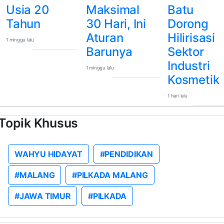
Usia 20
Maksimal
Batu
Tahun
30 Hari, Ini
Dorong
Aturan
Hilirisasi
1 minggu lalu
Barunya
Sektor
Industri
1 minggu lalu
Kosmetik
1 hari lalu
Topik Khusus
WAHYU HIDAYAT
#PENDIDIKAN
#MALANG
#PILKADA MALANG
#JAWA TIMUR
#PILKADA