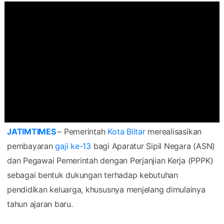
JATIMTIMES
– Pemerintah
Kota Blitar
merealisasikan
pembayaran
gaji ke-13
bagi Aparatur Sipil Negara (ASN)
dan Pegawai Pemerintah dengan Perjanjian Kerja (PPPK)
sebagai bentuk dukungan terhadap kebutuhan
pendidikan keluarga, khususnya menjelang dimulainya
tahun ajaran baru.