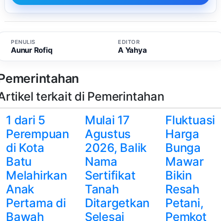
PENULIS
EDITOR
Aunur Rofiq
A Yahya
Pemerintahan
Artikel terkait di Pemerintahan
1 dari 5
Mulai 17
Fluktuasi
Perempuan
Agustus
Harga
di Kota
2026, Balik
Bunga
Batu
Nama
Mawar
Melahirkan
Sertifikat
Bikin
Anak
Tanah
Resah
Pertama di
Ditargetkan
Petani,
Bawah
Selesai
Pemkot