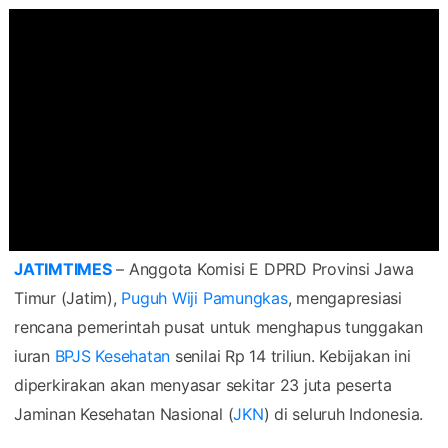
JATIMTIMES
– Anggota Komisi E DPRD Provinsi Jawa
Timur (Jatim),
Puguh Wiji Pamungkas
, mengapresiasi
rencana pemerintah pusat untuk menghapus tunggakan
iuran
BPJS Kesehatan
senilai Rp 14 triliun. Kebijakan ini
diperkirakan akan menyasar sekitar 23 juta peserta
Jaminan Kesehatan Nasional (
JKN
) di seluruh Indonesia.