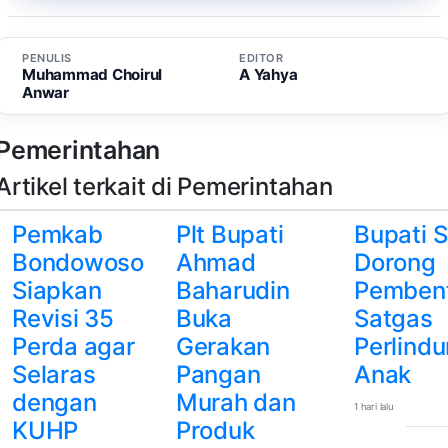
PENULIS
EDITOR
Muhammad Choirul
A Yahya
Anwar
Pemerintahan
Artikel terkait di Pemerintahan
Pemkab
Plt Bupati
Bupati 
Bondowoso
Ahmad
Dorong
Siapkan
Baharudin
Pemben
Revisi 35
Buka
Satgas
Perda agar
Gerakan
Perlind
Selaras
Pangan
Anak
dengan
Murah dan
1 hari lalu
KUHP
Produk