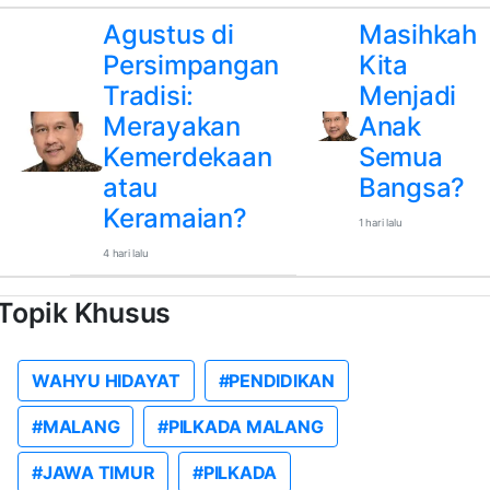
Agustus di
Masihkah
Persimpangan
Kita
Tradisi:
Menjadi
Merayakan
Anak
Kemerdekaan
Semua
atau
Bangsa?
Keramaian?
1 hari lalu
4 hari lalu
Topik Khusus
WAHYU HIDAYAT
#PENDIDIKAN
#MALANG
#PILKADA MALANG
#JAWA TIMUR
#PILKADA