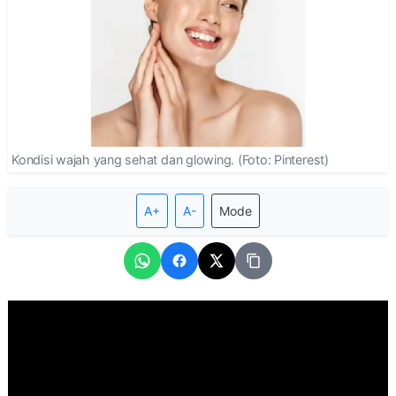
Kondisi wajah yang sehat dan glowing. (Foto: Pinterest)
A+
A-
Mode