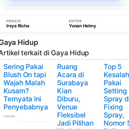
PENULIS
EDITOR
Irsya Richa
Yunan Helmy
Gaya Hidup
Artikel terkait di Gaya Hidup
Sering Pakai
Ruang
Top 5
Blush On tapi
Acara di
Kesala
Wajah Malah
Surabaya
Pakai
Kusam?
Kian
Setting
Ternyata Ini
Diburu,
Spray 
Penyebabnya
Venue
Fixing
Fleksibel
Spray,
1 hari lalu
Jadi Pilihan
Nomor 