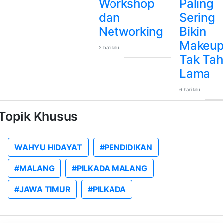
Workshop
Paling
dan
Sering
Networking
Bikin
Makeu
2 hari lalu
Tak Ta
Lama
6 hari lalu
Topik Khusus
WAHYU HIDAYAT
#PENDIDIKAN
#MALANG
#PILKADA MALANG
#JAWA TIMUR
#PILKADA