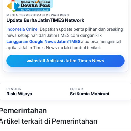
MEDIA TERVERIFIKASI DEWAN PERS
Update Berita JatimTIMES Network
Indonesia Online
. Dapatkan update berita pilihan dan breaking
news setiap hari dari JatimTIMES.com dengan klik
Langganan Google News JatimTIMES
atau bisa menginstall
aplikasi Jatim Times News melalui tombol berikut:
Install Aplikasi Jatim Times News
PENULIS
EDITOR
Riski Wijaya
Sri Kurnia Mahiruni
Pemerintahan
Artikel terkait di Pemerintahan