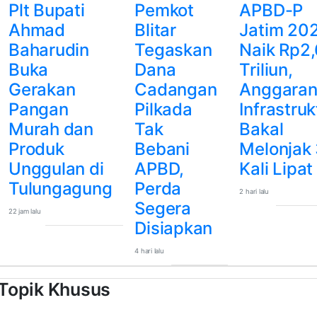
Plt Bupati
Pemkot
APBD-P
Ahmad
Blitar
Jatim 20
Baharudin
Tegaskan
Naik Rp2,
Buka
Dana
Triliun,
Gerakan
Cadangan
Anggara
Pangan
Pilkada
Infrastruk
Murah dan
Tak
Bakal
Produk
Bebani
Melonjak 
Unggulan di
APBD,
Kali Lipat
Tulungagung
Perda
2 hari lalu
Segera
22 jam lalu
Disiapkan
4 hari lalu
Topik Khusus